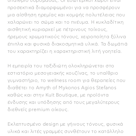
υπαίθριο υδρομασάζ. Οι εσωτερικοί χώροι είναι
προσεκτικά διαμορφωμένοι για να προσφέρουν
μια αίσθηση ηρεμίας και κομψής πολυτέλειας που
χαλαρώνει το σώμα και το πνέυμα. H κυκλαδίτικη
αισθητική κυριαρχεί με πέτρινους τοίχους,
ήρεμους χρωματικούς τόνους, χειροποίητα ξύλινα
έπιπλα και φυσικά διακοσμητικά υλικά. Τα δωμάτιά
του χαρακτηρίζει η χαρακτηριστική λιτή γοητεία.
Η εμπειρία του ταξιδιώτη ολοκληρώνεται στο
εστιατόριο μεσογειακής κουζίνας, το υπαίθριο
γυμναστήριο, το wellness room για θεραπείες που
διαθέτει το Amyth of Mykonos Agios Stefanos
καθώς και στην Kult Boutique, με προϊόντα
ένδυσης και υπόδησης από τους μεγαλύτερους
διεθνείς premium οίκους.
Εκλεπτυσμένο design με γήινους τόνους, φυσικά
υλικά και λιτές γραμμές συνθέτουν το κατάλληλο