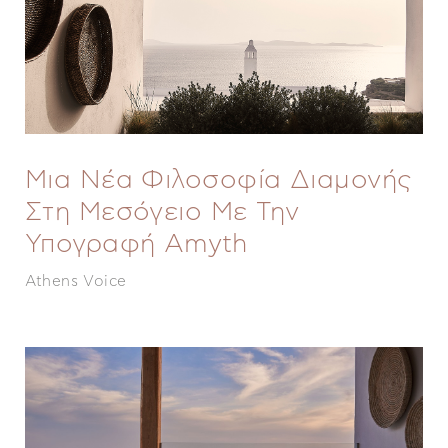
Μια Νέα Φιλοσοφία Διαμονής
Στη Μεσόγειο Με Την
Υπογραφή Amyth
Athens Voice